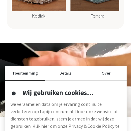
Kodiak
Ferrara
Toestemming
Details
Over
Wij gebruiken cookies…
we verzamelen data om je ervaring continu te
verbeteren op tapijtcentrum.nl. Door onze website of
Specialistisch
vakmanschap
diensten te gebruiken, stem je ermee in dat wij deze
Onze monteurs kennen alle kneepjes van het vak en
gebruiken. Klik hier om onze Privacy & Cookie Policy te
kunnen de meest specialistische projecten aan. Zo