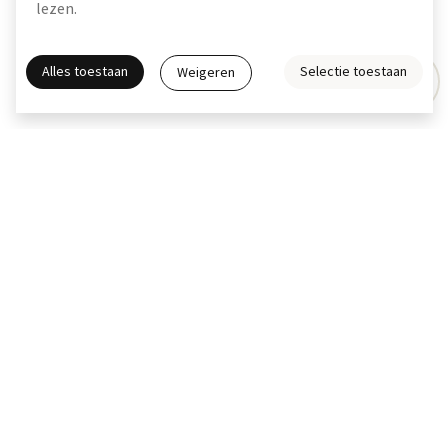
lezen.
ben je verzekerd van een perfect eindresultaat!
lees meer
Alles toestaan
Selectie toestaan
Weigeren
Gratis interieuradvies