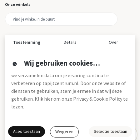
Onze winkels
Toestemming
Details
Over
Wij gebruiken cookies…
Over ons
we verzamelen data om je ervaring continu te
Over tapijtcentrum
verbeteren op tapijtcentrum.nl. Door onze website of
Vacatures
diensten te gebruiken, stem je ermee in dat wij deze
Werken bij
gebruiken. Klik hier om onze Privacy & Cookie Policy te
Montageservice
Blog
lezen.
Garanties (pdf)
Onze winkels
Alles toestaan
Selectie toestaan
Weigeren
Gratis interieuradvies
Actie- en betalingsvoorwaarden *
Disclaimer
Privacy & Cookies