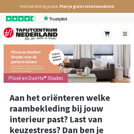
Vind wat écht bij je past.
Plan je gratis interieuradvies!
Plissé en Duette® Shades
Aan het oriënteren welke
raambekleding bij jouw
interieur past? Last van
keuzestress? Dan ben je