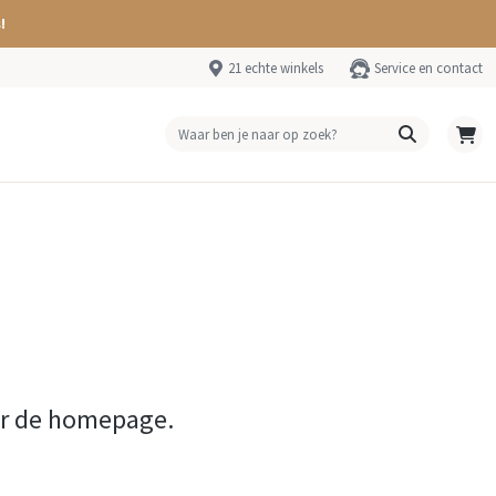
!
21 echte winkels
Service en contact
ar de homepage.