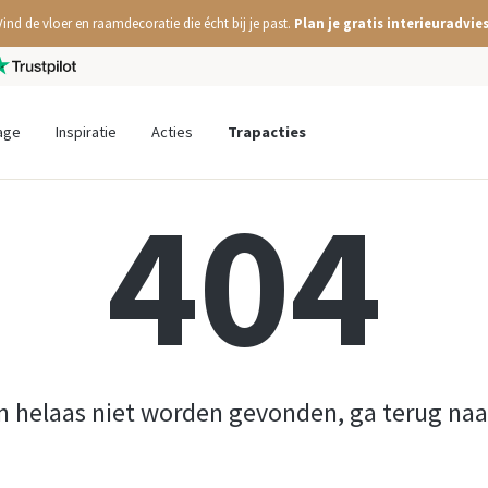
Vind de vloer en raamdecoratie die écht bij je past.
Plan je gratis interieuradvies
age
Inspiratie
Acties
Trapacties
404
n helaas niet worden gevonden, ga terug na