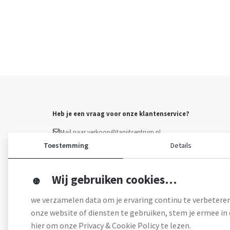
Heb je een vraag voor onze klantenservice?
Mail naar verkoop@tapijtcentrum.nl
Facebook Messenger
Toestemming
Details
Klacht indienen
Overige vragen: 0499 - 373 223
Wij gebruiken cookies…
we verzamelen data om je ervaring continu te verbeteren
onze website of diensten te gebruiken, stem je ermee in d
hier om onze Privacy & Cookie Policy te lezen.