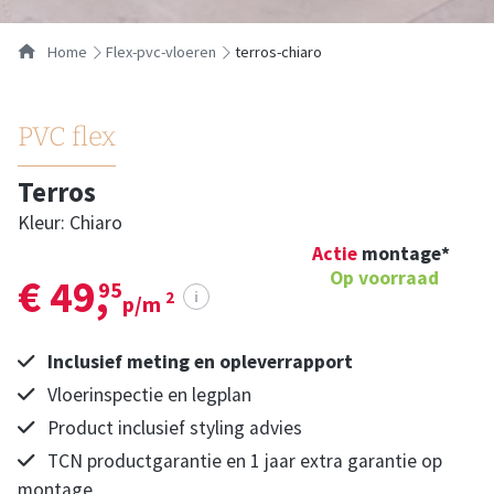
Home
flex-pvc-vloeren
terros-chiaro
PVC flex
Terros
Kleur: Chiaro
Actie
montage*
Op voorraad
€ 49,
95
i
2
p/m
Inclusief meting en opleverrapport
Vloerinspectie en legplan
Product inclusief styling advies
TCN productgarantie en 1 jaar extra garantie op
montage