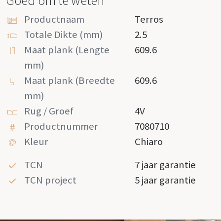
Goed om te weten
Productnaam
Terros
Totale Dikte (mm)
2.5
Maat plank (Lengte
609.6
mm)
Maat plank (Breedte
609.6
mm)
Rug / Groef
4V
Productnummer
7080710
Kleur
Chiaro
TCN
7 jaar garantie
TCN project
5 jaar garantie