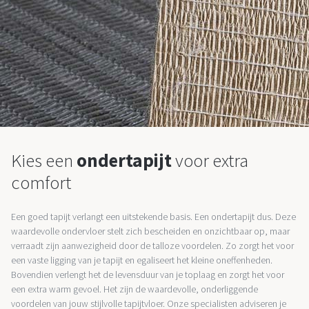
Kies een
ondertapijt
voor extra
comfort
Een goed tapijt verlangt een uitstekende basis. Een ondertapijt dus. Deze
waardevolle ondervloer stelt zich bescheiden en onzichtbaar op, maar
verraadt zijn aanwezigheid door de talloze voordelen. Zo zorgt het voor
een vaste ligging van je tapijt en egaliseert het kleine oneffenheden.
Bovendien verlengt het de levensduur van je toplaag en zorgt het voor
een extra warm gevoel. Het zijn de waardevolle, onderliggende
voordelen van jouw stijlvolle tapijtvloer. Onze specialisten adviseren je