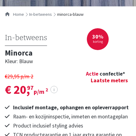
Home
in-betweens
minorca-blauw
30%
In-betweens
korting
Minorca
Kleur: Blauw
Actie
confectie*
€29,95 p/m
2
Laatste meters
€ 20,
97
i
2
p/m
Inclusief montage, ophangen en opleverrapport
Raam- en kozijninspectie, inmeten en montageplan
Product inclusief styling advies
TCN productgarantie en 1 jaar extra garantie op