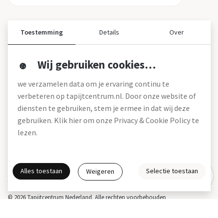
Toestemming
Details
Over
Wij gebruiken cookies…
Over ons
we verzamelen data om je ervaring continu te
Over tapijtcentrum
verbeteren op tapijtcentrum.nl. Door onze website of
Vacatures
diensten te gebruiken, stem je ermee in dat wij deze
Werken bij
gebruiken. Klik hier om onze Privacy & Cookie Policy te
Montageservice
Blog
lezen.
Garanties (pdf)
Onze winkels
Alles toestaan
Selectie toestaan
Weigeren
Gratis interieuradvies
Actie- en betalingsvoorwaarden *
Disclaimer
Privacy & Cookies
© 2026 Tapijtcentrum Nederland. Alle rechten voorbehouden