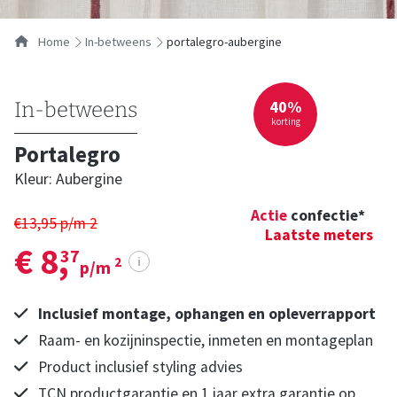
Home
in-betweens
portalegro-aubergine
40%
In-betweens
korting
Portalegro
Kleur: Aubergine
Actie
confectie*
€13,95 p/m
2
Laatste meters
€ 8,
37
i
2
p/m
Inclusief montage, ophangen en opleverrapport
Raam- en kozijninspectie, inmeten en montageplan
Product inclusief styling advies
TCN productgarantie en 1 jaar extra garantie op