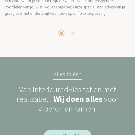
een extra warm gevoel. Het zijn de waardevolle, onderliggende
voordelen van jouw stijlvolle tapijtvloer. Onze specialisten adviseren je
graag over het ondertapijt voor jouw specifieke toepassing.
Alles in één
Van interieuradvies tot en met
realisatie...
Wij doen alles
voor
vloeren en ramen.