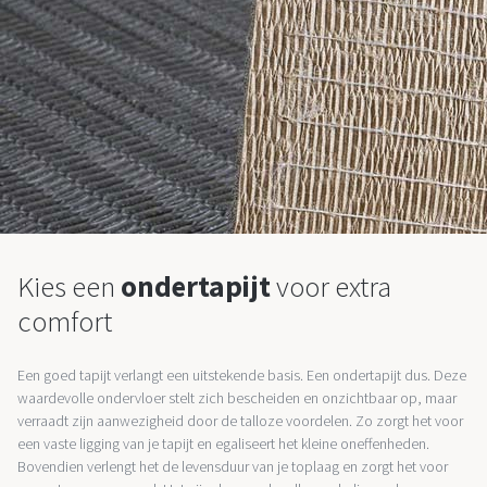
Kies een
ondertapijt
voor extra
comfort
Een goed tapijt verlangt een uitstekende basis. Een ondertapijt dus. Deze
waardevolle ondervloer stelt zich bescheiden en onzichtbaar op, maar
verraadt zijn aanwezigheid door de talloze voordelen. Zo zorgt het voor
een vaste ligging van je tapijt en egaliseert het kleine oneffenheden.
Bovendien verlengt het de levensduur van je toplaag en zorgt het voor