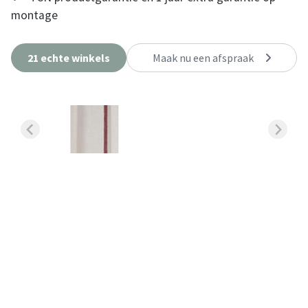
montage
21 echte winkels
Maak nu een afspraak