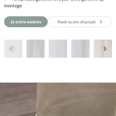
montage
21 echte winkels
Maak nu een afspraak