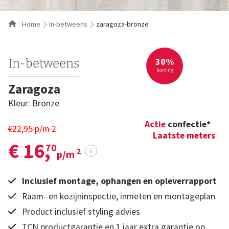
Home
in-betweens
zaragoza-bronze
30%
In-betweens
korting
Zaragoza
Kleur: Bronze
Actie
confectie*
€22,95 p/m
2
Laatste meters
€ 16,
70
i
2
p/m
Inclusief montage, ophangen en opleverrapport
Raam- en kozijninspectie, inmeten en montageplan
Product inclusief styling advies
TCN productgarantie en 1 jaar extra garantie op