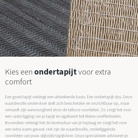
Kies een
ondertapijt
voor extra
comfort
Een goed tapijt verlangt een uitstekende basis. Een ondertapijt dus. Deze
waardevolle ondervloer stelt zich bescheiden en onzichtbaar op, maar
verraadt zijn aanwezigheid door de talloze voordelen. Zo zorgt het voor
een vaste ligging van je tapijt en egaliseert het kleine oneffenheden.
Bovendien verlengt het de levensduur van je toplaag en zorgt het voor
een extra warm gevoel. Het zijn de waardevolle, onderliggende
voordelen van jouw stijlvolle tapijtvloer. Onze specialisten adviseren je