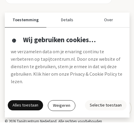
Toestemming
Details
Over
Wij gebruiken cookies…
Over ons
we verzamelen data om je ervaring continu te
Over tapijtcentrum
verbeteren op tapijtcentrum.nl. Door onze website of
Vacatures
diensten te gebruiken, stem je ermee in dat wij deze
Werken bij
gebruiken. Klik hier om onze Privacy & Cookie Policy te
Montageservice
Blog
lezen.
Garanties (pdf)
Onze winkels
Alles toestaan
Selectie toestaan
Weigeren
Gratis interieuradvies
Actie- en betalingsvoorwaarden *
Disclaimer
Privacy & Cookies
© 2026 Tapijtcentrum Nederland. Alle rechten voorbehouden