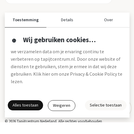
Toestemming
Details
Over
Wij gebruiken cookies…
Over ons
we verzamelen data om je ervaring continu te
Over tapijtcentrum
verbeteren op tapijtcentrum.nl. Door onze website of
Vacatures
diensten te gebruiken, stem je ermee in dat wij deze
Werken bij
gebruiken. Klik hier om onze Privacy & Cookie Policy te
Montageservice
Blog
lezen.
Garanties (pdf)
Onze winkels
Alles toestaan
Selectie toestaan
Weigeren
Gratis interieuradvies
Actie- en betalingsvoorwaarden *
Disclaimer
Privacy & Cookies
© 2026 Tapijtcentrum Nederland. Alle rechten voorbehouden