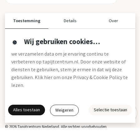
Toestemming
Details
Over
Wij gebruiken cookies…
Over ons
we verzamelen data om je ervaring continu te
Over tapijtcentrum
verbeteren op tapijtcentrum.nl. Door onze website of
Vacatures
diensten te gebruiken, stem je ermee in dat wij deze
Werken bij
gebruiken. Klik hier om onze Privacy & Cookie Policy te
Montageservice
Blog
lezen.
Garanties (pdf)
Onze winkels
Alles toestaan
Selectie toestaan
Weigeren
Gratis interieuradvies
Actie- en betalingsvoorwaarden *
Disclaimer
Privacy & Cookies
© 2026 Tapijtcentrum Nederland. Alle rechten voorbehouden