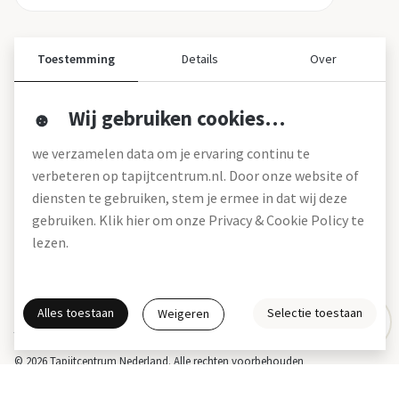
Toestemming
Details
Over
Wij gebruiken cookies…
Over ons
we verzamelen data om je ervaring continu te
Over tapijtcentrum
verbeteren op tapijtcentrum.nl. Door onze website of
Vacatures
diensten te gebruiken, stem je ermee in dat wij deze
Werken bij
gebruiken. Klik hier om onze Privacy & Cookie Policy te
Montageservice
Blog
lezen.
Garanties (pdf)
Onze winkels
Alles toestaan
Selectie toestaan
Weigeren
Gratis interieuradvies
Actie- en betalingsvoorwaarden *
Disclaimer
Privacy & Cookies
© 2026 Tapijtcentrum Nederland. Alle rechten voorbehouden