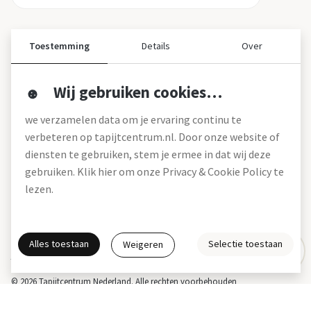
Toestemming
Details
Over
Wij gebruiken cookies…
Over ons
we verzamelen data om je ervaring continu te
Over tapijtcentrum
verbeteren op tapijtcentrum.nl. Door onze website of
Vacatures
diensten te gebruiken, stem je ermee in dat wij deze
Werken bij
gebruiken. Klik hier om onze Privacy & Cookie Policy te
Montageservice
Blog
lezen.
Garanties (pdf)
Onze winkels
Alles toestaan
Selectie toestaan
Weigeren
Gratis interieuradvies
Actie- en betalingsvoorwaarden *
Disclaimer
Privacy & Cookies
© 2026 Tapijtcentrum Nederland. Alle rechten voorbehouden