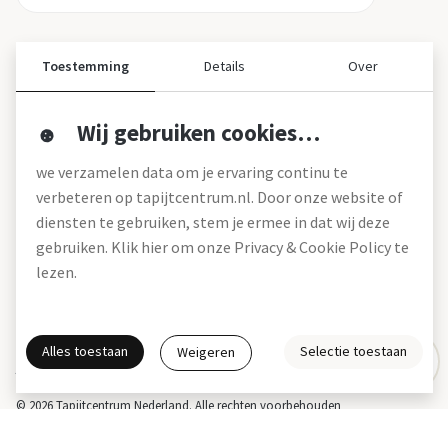
Toestemming
Details
Over
Wij gebruiken cookies…
Over ons
we verzamelen data om je ervaring continu te
Over tapijtcentrum
verbeteren op tapijtcentrum.nl. Door onze website of
Vacatures
diensten te gebruiken, stem je ermee in dat wij deze
Werken bij
gebruiken. Klik hier om onze Privacy & Cookie Policy te
Montageservice
Blog
lezen.
Garanties (pdf)
Onze winkels
Alles toestaan
Selectie toestaan
Weigeren
Gratis interieuradvies
Actie- en betalingsvoorwaarden *
Disclaimer
Privacy & Cookies
© 2026 Tapijtcentrum Nederland. Alle rechten voorbehouden