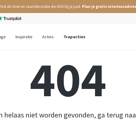
Vind de vloer en raamdecoratie die écht bij je past.
Plan je gratis interieuradvies
age
Inspiratie
Acties
Trapacties
404
n helaas niet worden gevonden, ga terug na