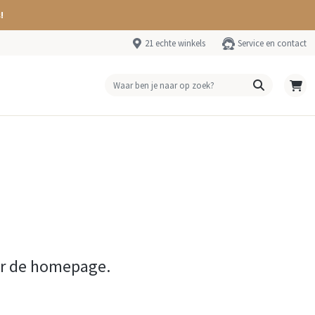
!
21 echte winkels
Service en contact
ar de homepage.