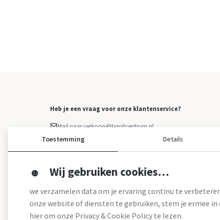
Heb je een vraag voor onze klantenservice?
Mail naar verkoop@tapijtcentrum.nl
Facebook Messenger
Toestemming
Details
Klacht indienen
Overige vragen: 0499 - 373 223
Wij gebruiken cookies…
we verzamelen data om je ervaring continu te verbeteren
onze website of diensten te gebruiken, stem je ermee in d
hier om onze Privacy & Cookie Policy te lezen.