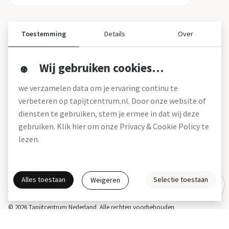
Toestemming
Details
Over
Wij gebruiken cookies…
Over ons
we verzamelen data om je ervaring continu te
Over tapijtcentrum
verbeteren op tapijtcentrum.nl. Door onze website of
Vacatures
diensten te gebruiken, stem je ermee in dat wij deze
Werken bij
gebruiken. Klik hier om onze Privacy & Cookie Policy te
Montageservice
Blog
lezen.
Garanties (pdf)
Onze winkels
Alles toestaan
Selectie toestaan
Weigeren
Gratis interieuradvies
Actie- en betalingsvoorwaarden *
Disclaimer
Privacy & Cookies
© 2026 Tapijtcentrum Nederland. Alle rechten voorbehouden