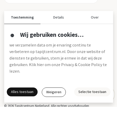
Toestemming
Details
Over
Wij gebruiken cookies…
Over ons
we verzamelen data om je ervaring continu te
Over tapijtcentrum
verbeteren op tapijtcentrum.nl. Door onze website of
Vacatures
diensten te gebruiken, stem je ermee in dat wij deze
Werken bij
gebruiken. Klik hier om onze Privacy & Cookie Policy te
Montageservice
Blog
lezen.
Garanties (pdf)
Onze winkels
Alles toestaan
Selectie toestaan
Weigeren
Gratis interieuradvies
Actie- en betalingsvoorwaarden *
Disclaimer
Privacy & Cookies
© 2026 Tapijtcentrum Nederland. Alle rechten voorbehouden