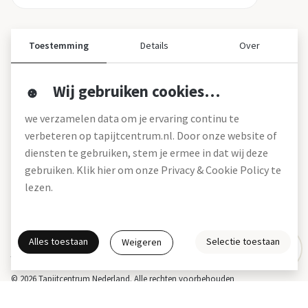
Toestemming
Details
Over
Wij gebruiken cookies…
Over ons
we verzamelen data om je ervaring continu te
Over tapijtcentrum
verbeteren op tapijtcentrum.nl. Door onze website of
Vacatures
diensten te gebruiken, stem je ermee in dat wij deze
Werken bij
gebruiken. Klik hier om onze Privacy & Cookie Policy te
Montageservice
Blog
lezen.
Garanties (pdf)
Onze winkels
Alles toestaan
Selectie toestaan
Weigeren
Gratis interieuradvies
Actie- en betalingsvoorwaarden *
Disclaimer
Privacy & Cookies
© 2026 Tapijtcentrum Nederland. Alle rechten voorbehouden