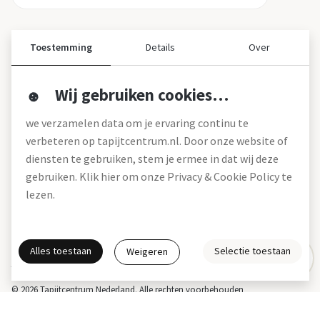
Toestemming
Details
Over
Wij gebruiken cookies…
Over ons
we verzamelen data om je ervaring continu te
Over tapijtcentrum
verbeteren op tapijtcentrum.nl. Door onze website of
Vacatures
diensten te gebruiken, stem je ermee in dat wij deze
Werken bij
gebruiken. Klik hier om onze Privacy & Cookie Policy te
Montageservice
Blog
lezen.
Garanties (pdf)
Onze winkels
Alles toestaan
Selectie toestaan
Weigeren
Gratis interieuradvies
Actie- en betalingsvoorwaarden *
Disclaimer
Privacy & Cookies
© 2026 Tapijtcentrum Nederland. Alle rechten voorbehouden