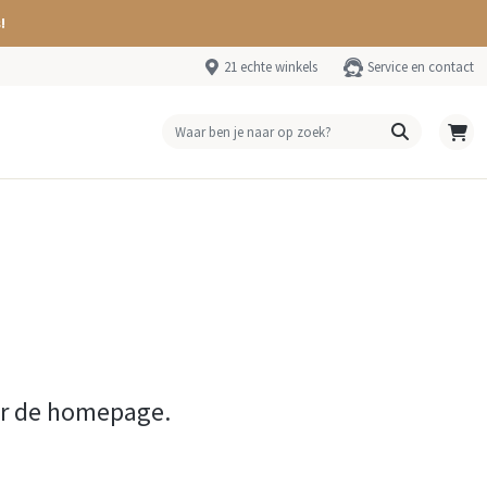
!
21 echte winkels
Service en contact
ar de homepage.