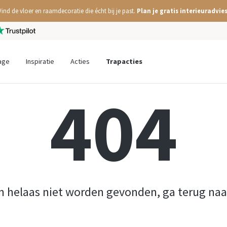
Vind de vloer en raamdecoratie die écht bij je past.
Plan je gratis interieuradvies
age
Inspiratie
Acties
Trapacties
404
n helaas niet worden gevonden, ga terug na