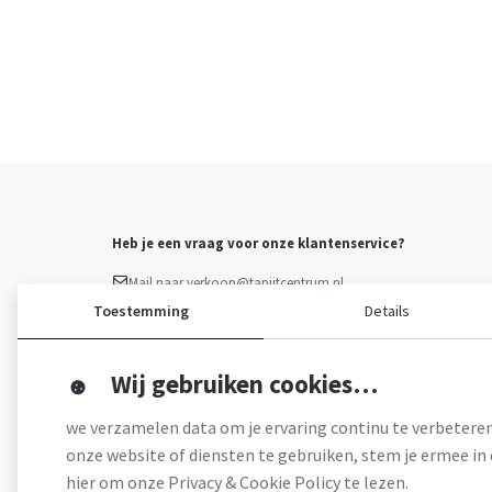
Heb je een vraag voor onze klantenservice?
Mail naar verkoop@tapijtcentrum.nl
Facebook Messenger
Toestemming
Details
Klacht indienen
Overige vragen: 0499 - 373 223
Wij gebruiken cookies…
we verzamelen data om je ervaring continu te verbeteren
onze website of diensten te gebruiken, stem je ermee in d
hier om onze Privacy & Cookie Policy te lezen.