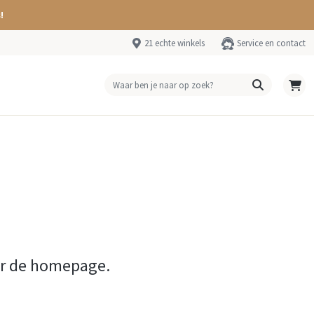
!
21 echte winkels
Service en contact
ar de homepage.