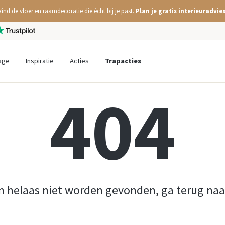
Vind de vloer en raamdecoratie die écht bij je past.
Plan je gratis interieuradvies
age
Inspiratie
Acties
Trapacties
404
n helaas niet worden gevonden, ga terug na