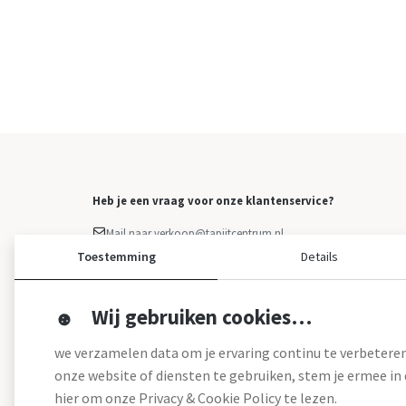
Heb je een vraag voor onze klantenservice?
Mail naar verkoop@tapijtcentrum.nl
Facebook Messenger
Toestemming
Details
Klacht indienen
Overige vragen: 0499 - 373 223
Wij gebruiken cookies…
we verzamelen data om je ervaring continu te verbeteren
onze website of diensten te gebruiken, stem je ermee in d
hier om onze Privacy & Cookie Policy te lezen.