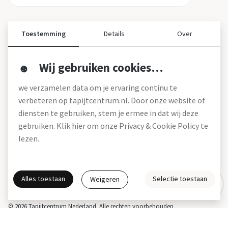
Toestemming
Details
Over
Wij gebruiken cookies…
Over ons
we verzamelen data om je ervaring continu te
Over tapijtcentrum
verbeteren op tapijtcentrum.nl. Door onze website of
Vacatures
diensten te gebruiken, stem je ermee in dat wij deze
Werken bij
gebruiken. Klik hier om onze Privacy & Cookie Policy te
Montageservice
Blog
lezen.
Garanties (pdf)
Onze winkels
Alles toestaan
Selectie toestaan
Weigeren
Gratis interieuradvies
Actie- en betalingsvoorwaarden *
Disclaimer
Privacy & Cookies
© 2026 Tapijtcentrum Nederland. Alle rechten voorbehouden