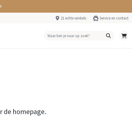
!
21 echte winkels
Service en contact
ar de homepage.