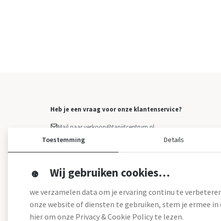
Heb je een vraag voor onze klantenservice?
Mail naar verkoop@tapijtcentrum.nl
Facebook Messenger
Toestemming
Details
Klacht indienen
Overige vragen: 0499 - 373 223
Wij gebruiken cookies…
we verzamelen data om je ervaring continu te verbeteren
onze website of diensten te gebruiken, stem je ermee in d
hier om onze Privacy & Cookie Policy te lezen.