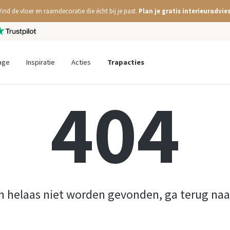
Vind de vloer en raamdecoratie die écht bij je past.
Plan je gratis interieuradvies
age
Inspiratie
Acties
Trapacties
404
n helaas niet worden gevonden, ga terug na