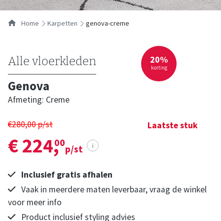
Home
karpetten
genova-creme
20%
Alle vloerkleden
korting
Genova
Afmeting: Creme
€280,00 p/st
Laatste stuk
€ 224,
00
i
p/st
Inclusief gratis afhalen
Vaak in meerdere maten leverbaar, vraag de winkel
voor meer info
Product inclusief styling advies