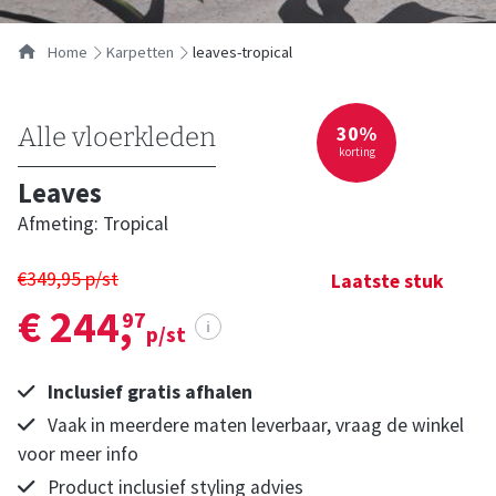
…
Home
karpetten
leaves-tropical
30%
Alle vloerkleden
korting
Leaves
Afmeting: Tropical
€349,95 p/st
Laatste stuk
€ 244,
97
i
p/st
Inclusief gratis afhalen
Vaak in meerdere maten leverbaar, vraag de winkel
voor meer info
Product inclusief styling advies