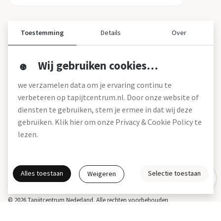
Toestemming
Details
Over
Wij gebruiken cookies…
Over ons
we verzamelen data om je ervaring continu te
Over tapijtcentrum
verbeteren op tapijtcentrum.nl. Door onze website of
Vacatures
diensten te gebruiken, stem je ermee in dat wij deze
Werken bij
gebruiken. Klik hier om onze Privacy & Cookie Policy te
Montageservice
Blog
lezen.
Garanties (pdf)
Onze winkels
Alles toestaan
Selectie toestaan
Weigeren
Gratis interieuradvies
Actie- en betalingsvoorwaarden *
Disclaimer
Privacy & Cookies
© 2026 Tapijtcentrum Nederland. Alle rechten voorbehouden