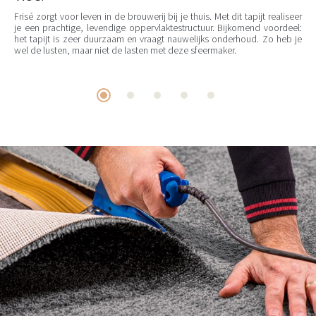
Frisé zorgt voor leven in de brouwerij bij je thuis. Met dit tapijt realiseer
je een prachtige, levendige oppervlaktestructuur. Bijkomend voordeel:
het tapijt is zeer duurzaam en vraagt nauwelijks onderhoud. Zo heb je
wel de lusten, maar niet de lasten met deze sfeermaker.