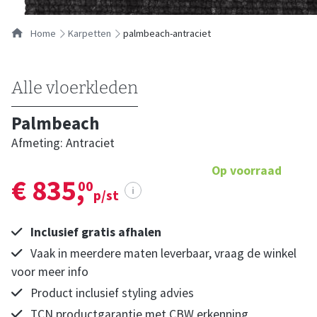
Home
karpetten
palmbeach-antraciet
Alle vloerkleden
Palmbeach
Afmeting: Antraciet
Op voorraad
€ 835,
00
i
p/st
Inclusief gratis afhalen
Vaak in meerdere maten leverbaar, vraag de winkel
voor meer info
Product inclusief styling advies
TCN productgarantie met CBW erkenning