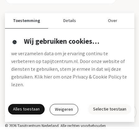
Toestemming
Details
Over
Wij gebruiken cookies…
Over ons
we verzamelen data om je ervaring continu te
Over tapijtcentrum
verbeteren op tapijtcentrum.nl. Door onze website of
Vacatures
diensten te gebruiken, stem je ermee in dat wij deze
Werken bij
gebruiken. Klik hier om onze Privacy & Cookie Policy te
Montageservice
Blog
lezen.
Garanties (pdf)
Onze winkels
Alles toestaan
Selectie toestaan
Weigeren
Gratis interieuradvies
Actie- en betalingsvoorwaarden *
Disclaimer
Privacy & Cookies
© 2026 Tapijtcentrum Nederland. Alle rechten voorbehouden