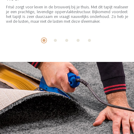
Frisé zorgt voor leven in de brouwerij bij je thuis. Met dit tapijt realiseer
je een prachtige, levendige oppervlaktestructuur. Bijkomend voordeel:
het tapijt is zeer duurzaam en vraagt nauwelijks onderhoud. Zo heb je
wel de lusten, maar niet de lasten met deze sfeermaker.