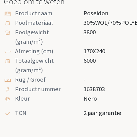
Goed om te weten
Productnaam
Poseidon
Poolmateriaal
30%WOL/70%POLY
Poolgewicht
3800
(gram/m²)
Afmeting (cm)
170X240
Totaalgewicht
6000
(gram/m²)
Rug / Groef
-
Productnummer
1638703
Kleur
Nero
TCN
2 jaar garantie