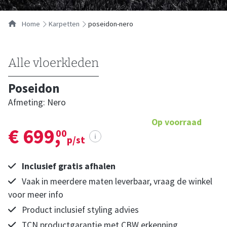
Home
karpetten
poseidon-nero
Alle vloerkleden
Poseidon
Afmeting: Nero
Op voorraad
€ 699,
00
i
p/st
Inclusief gratis afhalen
Vaak in meerdere maten leverbaar, vraag de winkel
voor meer info
Product inclusief styling advies
TCN productgarantie met CBW erkenning