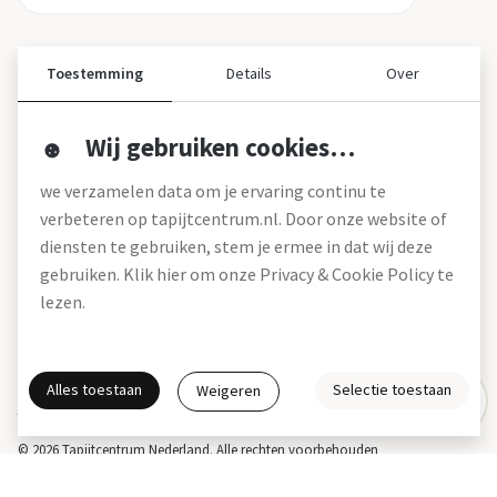
Toestemming
Details
Over
Wij gebruiken cookies…
Over ons
we verzamelen data om je ervaring continu te
Over tapijtcentrum
verbeteren op tapijtcentrum.nl. Door onze website of
Vacatures
diensten te gebruiken, stem je ermee in dat wij deze
Werken bij
gebruiken. Klik hier om onze Privacy & Cookie Policy te
Montageservice
Blog
lezen.
Garanties (pdf)
Onze winkels
Alles toestaan
Selectie toestaan
Weigeren
Gratis interieuradvies
Actie- en betalingsvoorwaarden *
Disclaimer
Privacy & Cookies
© 2026 Tapijtcentrum Nederland. Alle rechten voorbehouden