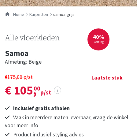
Home
karpetten
samoa-grijs
40%
Alle vloerkleden
korting
Samoa
Afmeting: Beige
€175,00 p/st
Laatste stuk
€ 105,
00
i
p/st
Inclusief gratis afhalen
Vaak in meerdere maten leverbaar, vraag de winkel
voor meer info
Product inclusief styling advies