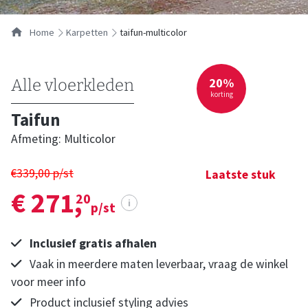
…
Home
karpetten
taifun-multicolor
20%
Alle vloerkleden
korting
Taifun
Afmeting: Multicolor
€339,00 p/st
Laatste stuk
€ 271,
20
i
p/st
Inclusief gratis afhalen
Vaak in meerdere maten leverbaar, vraag de winkel
voor meer info
Product inclusief styling advies