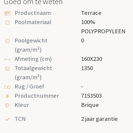
Goed om te weten
Productnaam
Terrace
Poolmateriaal
100%
POLYPROPYLEEN
Poolgewicht
0
(gram/m²)
Afmeting (cm)
160X230
Totaalgewicht
1350
(gram/m²)
Rug / Groef
-
Productnummer
7153503
Kleur
Brique
TCN
2 jaar garantie