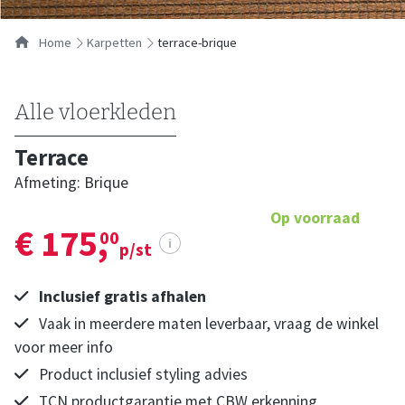
Home
karpetten
terrace-brique
Alle vloerkleden
Terrace
Afmeting: Brique
Op voorraad
€ 175,
00
i
p/st
Inclusief gratis afhalen
Vaak in meerdere maten leverbaar, vraag de winkel
voor meer info
Product inclusief styling advies
TCN productgarantie met CBW erkenning