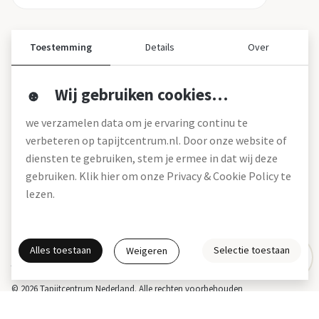
Toestemming
Details
Over
Wij gebruiken cookies…
Over ons
we verzamelen data om je ervaring continu te
Over tapijtcentrum
verbeteren op tapijtcentrum.nl. Door onze website of
Vacatures
diensten te gebruiken, stem je ermee in dat wij deze
Werken bij
gebruiken. Klik hier om onze Privacy & Cookie Policy te
Montageservice
Blog
lezen.
Garanties (pdf)
Onze winkels
Alles toestaan
Selectie toestaan
Weigeren
Gratis interieuradvies
Actie- en betalingsvoorwaarden *
Disclaimer
Privacy & Cookies
© 2026 Tapijtcentrum Nederland. Alle rechten voorbehouden