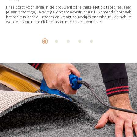
Frisé zorgt voor leven in de brouwerij bij je thuis. Met dit tapijt realiseer
je een prachtige, levendige oppervlaktestructuur. Bijkomend voordeel:
het tapijt is zeer duurzaam en vraagt nauwelijks onderhoud. Zo heb je
wel de lusten, maar niet de lasten met deze sfeermaker.