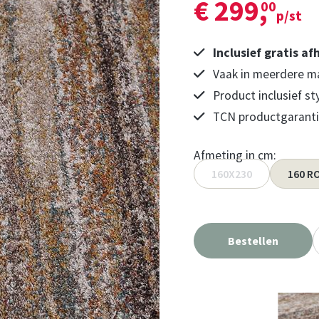
€ 299,
00
p/st
Inclusief gratis af
Vaak in meerdere ma
Product inclusief st
TCN productgaranti
Afmeting in cm:
160X230
160 R
Bestellen