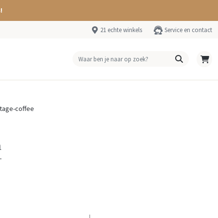
!
21 echte winkels
Service en contact
ntage-coffee
n