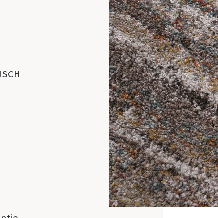
ISCH
D
antie