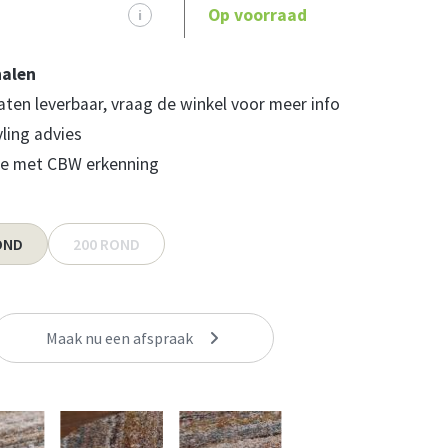
Op voorraad
i
halen
ten leverbaar, vraag de winkel voor meer info
yling advies
e met CBW erkenning
OND
200 ROND
Maak nu een afspraak