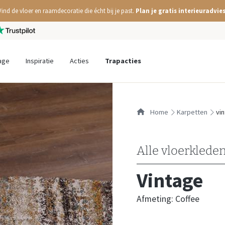
Vind de vloer en raamdecoratie die écht bij je past.
Plan je gratis interieuradvies
age
Inspiratie
Acties
Trapacties
Home
karpetten
vi
Alle vloerklede
Vintage
Afmeting: Coffee