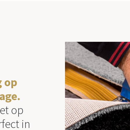
g op
age.
et op
fect in