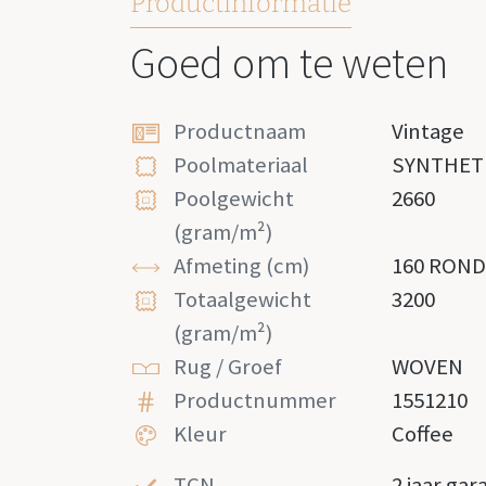
Productinformatie
Goed om te weten
Productnaam
Vintage
Poolmateriaal
SYNTHET
Poolgewicht
2660
(gram/m²)
Afmeting (cm)
160 RON
Totaalgewicht
3200
(gram/m²)
Rug / Groef
WOVEN
Productnummer
1551210
Kleur
Coffee
TCN
2 jaar gar