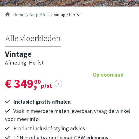
Home
karpetten
vintage-herfst
Alle vloerkleden
Vintage
Afmeting: Herfst
Op voorraad
€ 349,
00
i
p/st
Inclusief gratis afhalen
Vaak in meerdere maten leverbaar, vraag de winkel
voor meer info
Product inclusief styling advies
TCN productgarantie met CBW erkenning