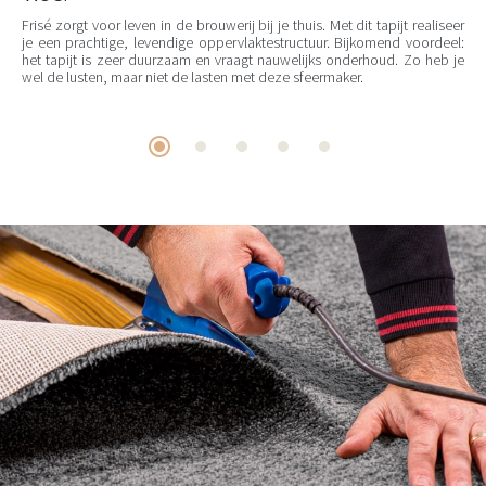
Frisé zorgt voor leven in de brouwerij bij je thuis. Met dit tapijt realiseer
je een prachtige, levendige oppervlaktestructuur. Bijkomend voordeel:
het tapijt is zeer duurzaam en vraagt nauwelijks onderhoud. Zo heb je
wel de lusten, maar niet de lasten met deze sfeermaker.