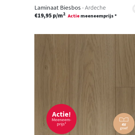
Laminaat Biesbos
- Ardeche
2
€19,95 p/m
Actie
meeneemprijs *
Actie!
Meeneem-
prijs*