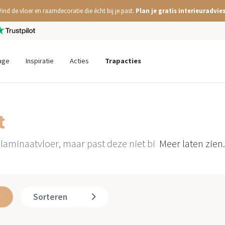
Vind de vloer en raamdecoratie die écht bij je past.
Plan je gratis interieuradvies
age
Inspiratie
Acties
Trapacties
t
 laminaatvloer, maar past deze niet bi
Meer laten zien.
Sorteren