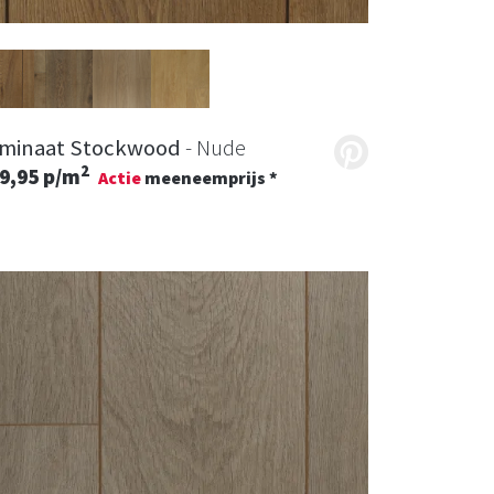
minaat Stockwood
- Nude
2
9,95 p/m
Actie
meeneemprijs *