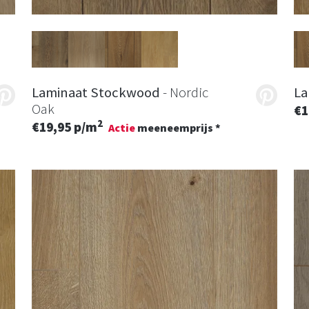
Laminaat Stockwood
- Nordic
La
Oak
€1
2
€19,95 p/m
Actie
meeneemprijs *