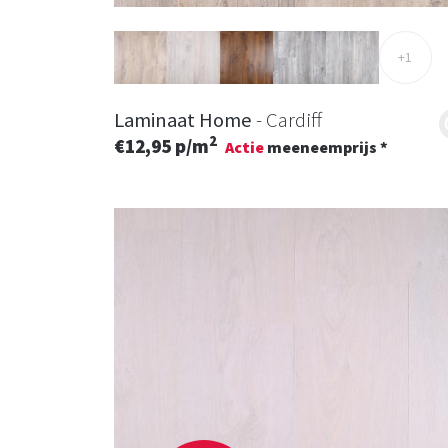
+1
Laminaat Home
- Cardiff
2
€12,95 p/m
Actie
meeneemprijs *