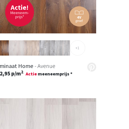
Actie!
Meeneem-
prijs*
+1
minaat Home
- Avenue
2
2,95 p/m
Actie
meeneemprijs *