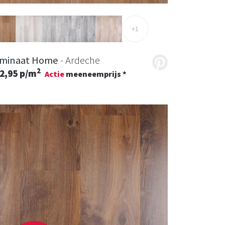
+1
minaat Home
- Ardeche
2
2,95 p/m
Actie
meeneemprijs *