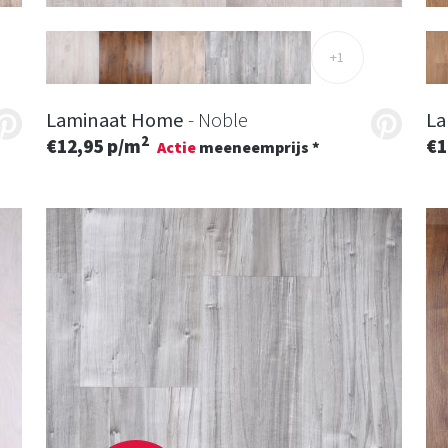
+1
Laminaat Home
- Noble
La
2
€12,95 p/m
€1
Actie
meeneemprijs *