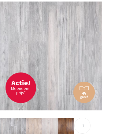
Actie!
Meeneem-
prijs*
+1