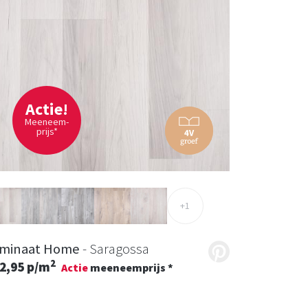
Actie!
Meeneem-
prijs*
+1
minaat Home
- Saragossa
2
2,95 p/m
Actie
meeneemprijs *