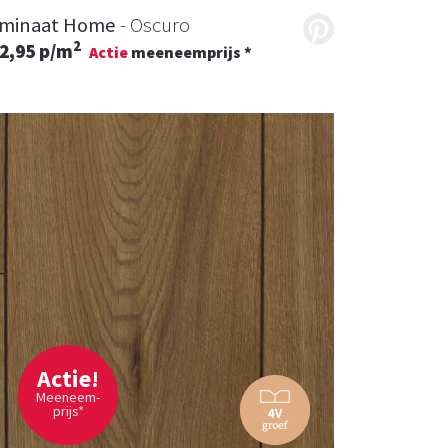
minaat Home
- Oscuro
2
2,95 p/m
Actie
meeneemprijs *
Actie!
Meeneem-
prijs*