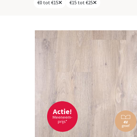
€0 tot €15
€15 tot €25
Actie!
Meeneem-
prijs*