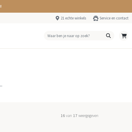
!
21 echte winkels
Service en contact
..
16
van
17
weergegeven