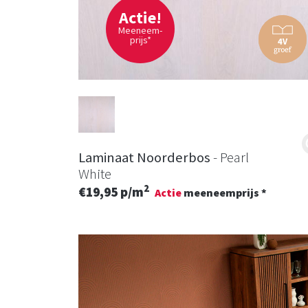
Actie!
Meeneem-
prijs*
Laminaat Noorderbos
- Pearl
White
2
€19,95 p/m
Actie
meeneemprijs *