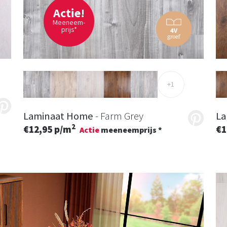
Actie!
Meeneem-
prijs*
+1
Laminaat Home
- Farm Grey
La
2
€12,95 p/m
€1
Actie
meeneemprijs *