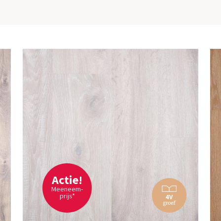
Actie!
Meeneem-
prijs*