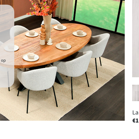
e op
La
€1