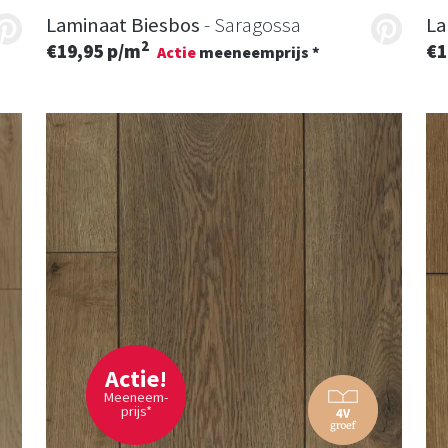
Laminaat Biesbos
- Saragossa
La
2
€19,95 p/m
€1
Actie
meeneemprijs *
Actie!
Meeneem-
prijs*