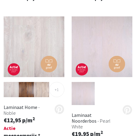
Actie!
Actie!
Meeneem-
Meeneem-
prijs*
prijs*
+1
Laminaat Home
-
Noble
Laminaat
2
€12,95 p/m
Noorderbos
- Pearl
White
Actie
2
€19,95 p/m
meeneemprijs *