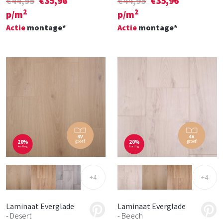
€44,95
€35,96
€44,95
€35,96
2
2
p/m
p/m
Actie
montage*
Actie
montage*
20%
20%
korting
korting
+4
+4
Laminaat Everglade
Laminaat Everglade
- Desert
- Beech