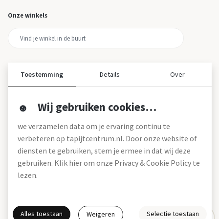
Onze winkels
Toestemming
Details
Over
Wij gebruiken cookies…
Over ons
we verzamelen data om je ervaring continu te
Over tapijtcentrum
verbeteren op tapijtcentrum.nl. Door onze website of
Vacatures
diensten te gebruiken, stem je ermee in dat wij deze
Werken bij
gebruiken. Klik hier om onze Privacy & Cookie Policy te
Montageservice
Blog
lezen.
Garanties (pdf)
Onze winkels
Alles toestaan
Selectie toestaan
Weigeren
Gratis interieuradvies