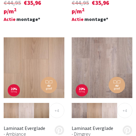
€44,95
€35,96
€44,95
€35,96
2
2
p/m
p/m
Actie
montage*
Actie
montage*
20%
20%
korting
korting
+4
+4
Laminaat Everglade
Laminaat Everglade
- Ambiance
- Dimgrey