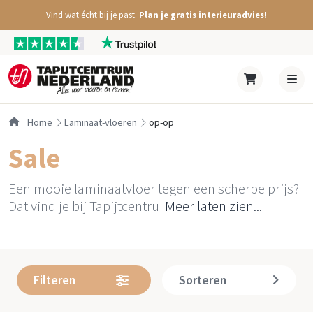
Vind wat écht bij je past.
Plan je gratis interieuradvies!
Home
laminaat-vloeren
op-op
Sale
Een mooie laminaatvloer tegen een scherpe prijs?
Dat vind je bij Tapijtcentru
Meer laten zien...
Filteren
Sorteren