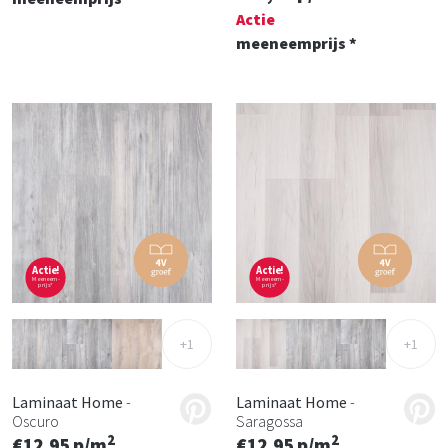
Actie
meeneemprijs *
Actie!
Actie!
Meeneem-
Meeneem-
prijs*
prijs*
+1
+1
Laminaat Home
-
Laminaat Home
-
Oscuro
Saragossa
2
2
€12,95 p/m
€12,95 p/m