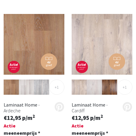
Actie!
Actie!
Meeneem-
Meeneem-
prijs*
prijs*
+1
+1
Laminaat Home
-
Laminaat Home
-
Ardeche
Cardiff
2
2
€12,95 p/m
€12,95 p/m
Actie
Actie
meeneemprijs *
meeneemprijs *