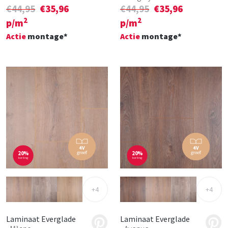
€44,95
€35,96
€44,95
€35,96
2
2
p/m
p/m
Actie
montage*
Actie
montage*
20%
20%
korting
korting
+4
+4
Laminaat Everglade
Laminaat Everglade