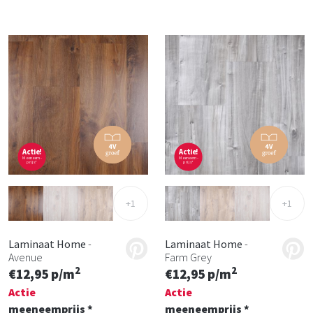
Actie!
Actie!
Meeneem-
Meeneem-
prijs*
prijs*
+1
+1
Laminaat Home
-
Laminaat Home
-
Avenue
Farm Grey
2
2
€12,95 p/m
€12,95 p/m
Actie
Actie
meeneemprijs *
meeneemprijs *