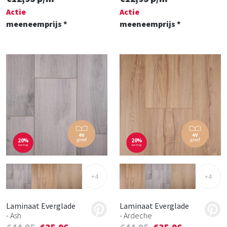
Actie
Actie
meeneemprijs *
meeneemprijs *
20%
20%
korting
korting
+4
+4
Laminaat Everglade
Laminaat Everglade
- Ash
- Ardeche