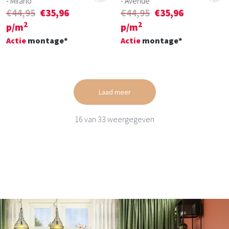
- Milano
- Avenue
€44,95
€35,96
€44,95
€35,96
2
2
p/m
p/m
Actie
montage*
Actie
montage*
Laad meer
16
van
33
weergegeven