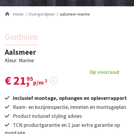
Home
overgordijnen
aalsmeer-marine
Gordijnen
Aalsmeer
Kleur: Marine
Op voorraad
€ 21,
95
i
2
p/m
Inclusief montage, ophangen en opleverrapport
Raam- en kozijninspectie, inmeten en montageplan
Product inclusief styling advies
TCN productgarantie en 1 jaar extra garantie op
montage