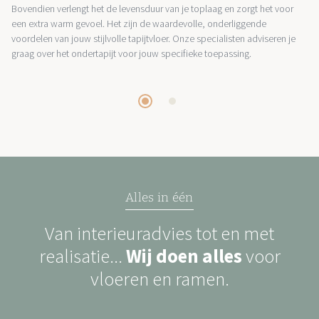
Bovendien verlengt het de levensduur van je toplaag en zorgt het voor
een extra warm gevoel. Het zijn de waardevolle, onderliggende
voordelen van jouw stijlvolle tapijtvloer. Onze specialisten adviseren je
graag over het ondertapijt voor jouw specifieke toepassing.
Alles in één
Van interieuradvies tot en met
realisatie...
Wij doen alles
voor
vloeren en ramen.