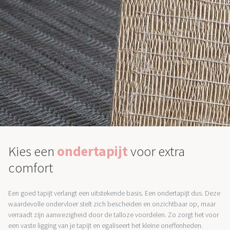
Kies een
ondertapijt
voor extra
comfort
Een goed tapijt verlangt een uitstekende basis. Een ondertapijt dus. Deze
waardevolle ondervloer stelt zich bescheiden en onzichtbaar op, maar
verraadt zijn aanwezigheid door de talloze voordelen. Zo zorgt het voor
een vaste ligging van je tapijt en egaliseert het kleine oneffenheden.