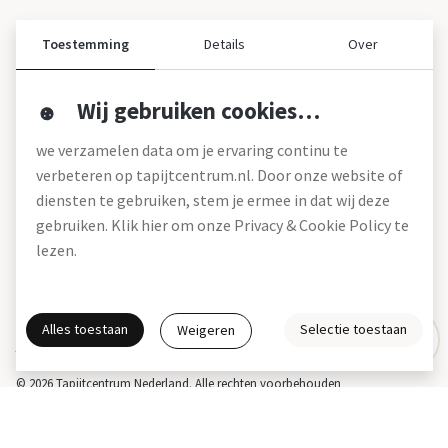
Toestemming
Details
Over
Wij gebruiken cookies…
Over ons
we verzamelen data om je ervaring continu te
Over tapijtcentrum
verbeteren op tapijtcentrum.nl. Door onze website of
Vacatures
diensten te gebruiken, stem je ermee in dat wij deze
Werken bij
gebruiken. Klik hier om onze Privacy & Cookie Policy te
Montageservice
Blog
lezen.
Garanties (pdf)
Onze winkels
Alles toestaan
Selectie toestaan
Weigeren
Gratis interieuradvies
Actie- en betalingsvoorwaarden *
Disclaimer
Privacy & Cookies
© 2026 Tapijtcentrum Nederland. Alle rechten voorbehouden