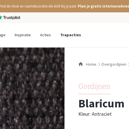
Vind de vloer en raamdecoratie die écht bij je past.
Plan je gratis interieuradvies
age
Inspiratie
Acties
Trapacties
Home
overgordijnen
Gordijnen
Blaricum
Kleur: Antraciet