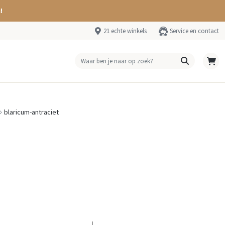
!
21 echte winkels
Service en contact
blaricum-antraciet