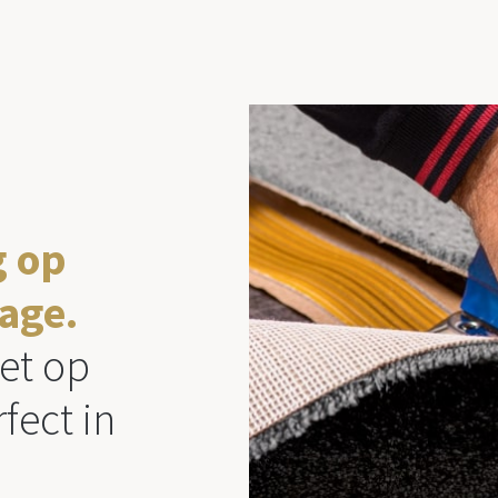
g op
age.
et op
fect in