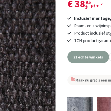
€ 38,
95
2
p/m
Inclusief montage
Raam- en kozijninsp
Product inclusief st
TCN productgarantie
21 echte winkels
Maak nu gratis een i