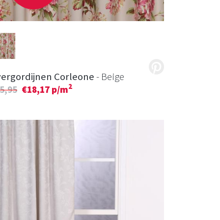
ergordijnen Corleone
- Beige
2
5,95
€18,17 p/m