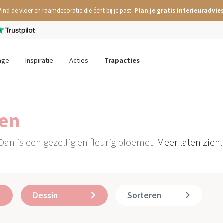
Vind de vloer en raamdecoratie die écht bij je past.
Plan je gratis interieuradvies
age
Inspiratie
Acties
Trapacties
nen
an is een gezellig en fleurig bloemet
Meer laten zien..
Dessin
Sorteren