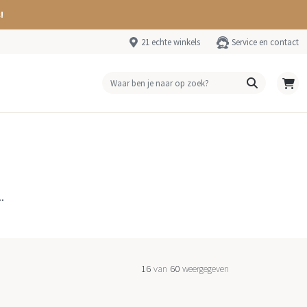
!
21 echte winkels
Service en contact
.
16
van
60
weergegeven