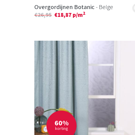
Overgordijnen Botanic
- Beige
2
€26,95
€18,87 p/m
60%
korting