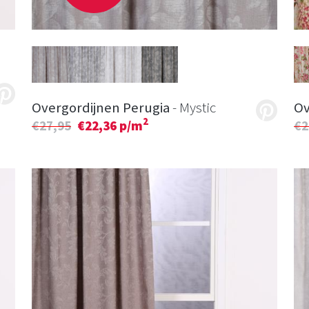
Overgordijnen Perugia
- Mystic
Ov
2
€27,95
€22,36 p/m
€2