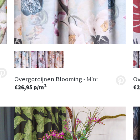
Overgordijnen Blooming
- Mint
Ov
2
€26,95 p/m
€2