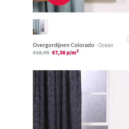
Overgordijnen Colorado
- Ocean
2
€18,95
€7,58 p/m