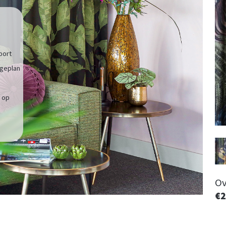
port
ageplan
e op
Ov
€2