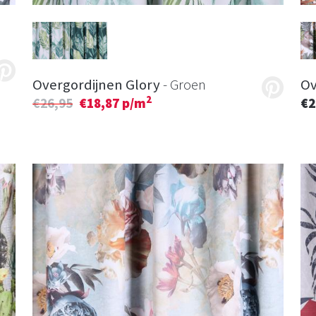
Overgordijnen Glory
- Groen
Ov
2
€26,95
€18,87 p/m
€2