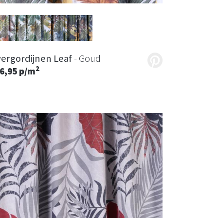
ergordijnen Leaf
- Goud
2
6,95 p/m