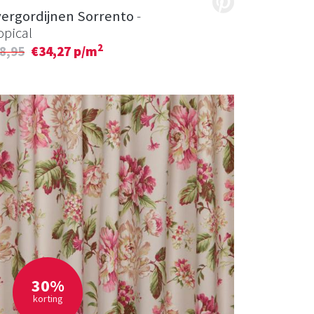
ergordijnen Sorrento
-
opical
2
8,95
€34,27 p/m
30%
korting