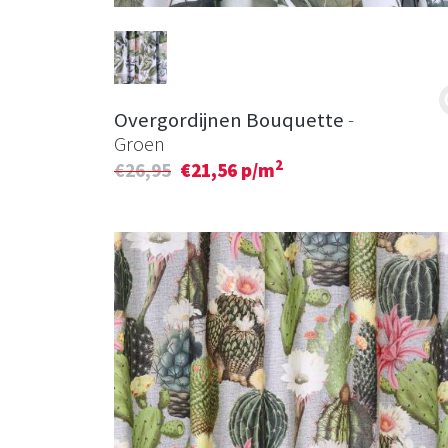
Overgordijnen Bouquette
-
Groen
2
€26,95
€21,56 p/m