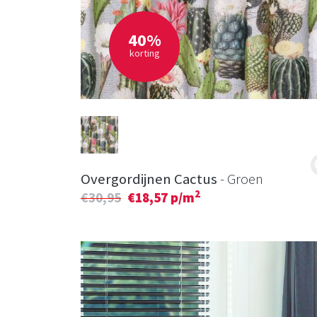
40%
korting
Overgordijnen Cactus
- Groen
2
€30,95
€18,57 p/m