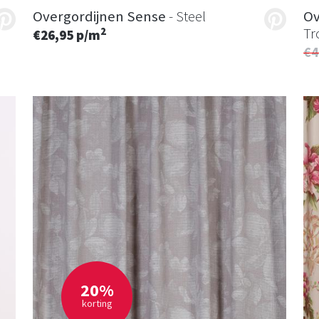
Overgordijnen Sense
- Steel
Ov
Tr
2
€26,95 p/m
€4
20%
korting