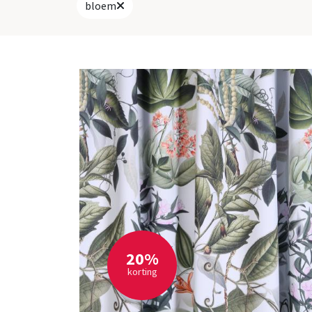
bloem
20%
korting