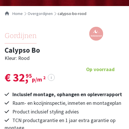
Home
overgordijnen
calypso-bo-rood
Gordijnen
Calypso Bo
Kleur: Rood
Op voorraad
€ 32,
95
i
2
p/m
Inclusief montage, ophangen en opleverrapport
Raam- en kozijninspectie, inmeten en montageplan
Product inclusief styling advies
TCN productgarantie en 1 jaar extra garantie op
montage