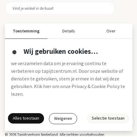
Toestemming
Details
Over
Wij gebruiken cookies…
Over ons
we verzamelen data om je ervaring continu te
Over tapijtcentrum
verbeteren op tapijtcentrum.nl. Door onze website of
Vacatures
diensten te gebruiken, stem je ermee in dat wij deze
Werken bij
gebruiken. Klik hier om onze Privacy & Cookie Policy te
Montageservice
Blog
lezen.
Garanties (pdf)
Onze winkels
Alles toestaan
Selectie toestaan
Weigeren
Gratis interieuradvies
Actie- en betalingsvoorwaarden *
Disclaimer
Privacy & Cookies
© 2026 Tapijtcentrum Nederland. Alle rechten voorbehouden