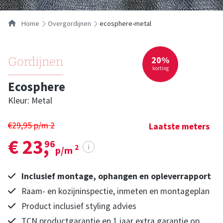
Home
overgordijnen
ecosphere-metal
20%
Gordijnen
korting
Ecosphere
Kleur: Metal
€29,95 p/m
2
Laatste meters
€ 23,
96
i
2
p/m
Inclusief montage, ophangen en opleverrapport
Raam- en kozijninspectie, inmeten en montageplan
Product inclusief styling advies
TCN productgarantie en 1 jaar extra garantie op