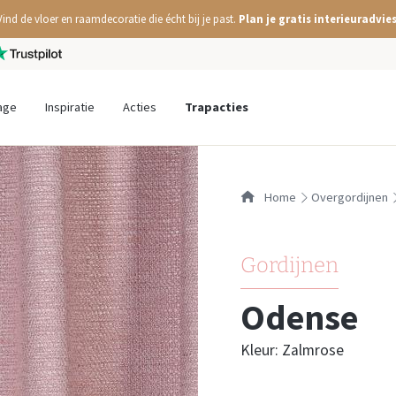
Vind de vloer en raamdecoratie die écht bij je past.
Plan je gratis interieuradvies
age
Inspiratie
Acties
Trapacties
Home
overgordijnen
Gordijnen
Odense
Kleur: Zalmrose