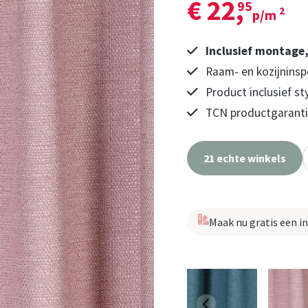
€ 22,
95
2
p/m
Inclusief montage
Raam- en kozijninsp
Product inclusief st
TCN productgarantie
21 echte winkels
Maak nu gratis een i