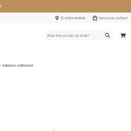
!
21 echte winkels
Service en contact
odense-zalmrose