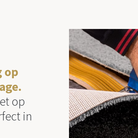
g op
age.
et op
fect in