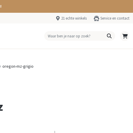
!
21 echte winkels
Service en contact
oregon-mz-grigio
z