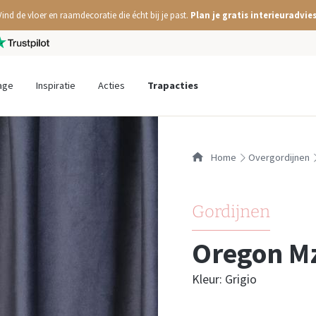
Vind de vloer en raamdecoratie die écht bij je past.
Plan je gratis interieuradvies
age
Inspiratie
Acties
Trapacties
Home
overgordijnen
Gordijnen
Oregon M
Kleur: Grigio