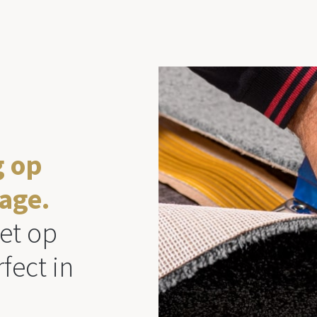
g op
age.
et op
fect in