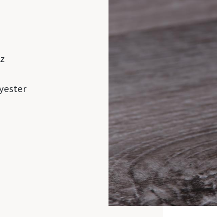
z
yester