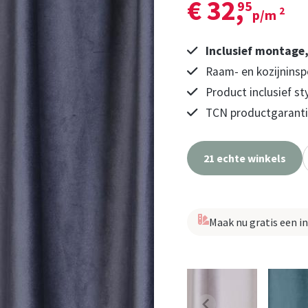
€ 32,
95
2
p/m
Inclusief montage
Raam- en kozijninsp
Product inclusief st
TCN productgarantie
21 echte winkels
Maak nu gratis een i