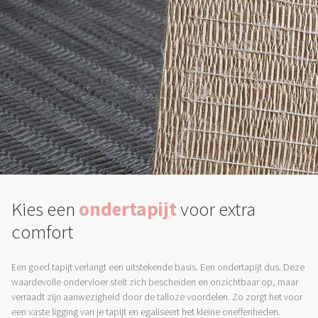
Kies een
ondertapijt
voor extra
comfort
Een goed tapijt verlangt een uitstekende basis. Een ondertapijt dus. Deze
waardevolle ondervloer stelt zich bescheiden en onzichtbaar op, maar
verraadt zijn aanwezigheid door de talloze voordelen. Zo zorgt het voor
een vaste ligging van je tapijt en egaliseert het kleine oneffenheden.