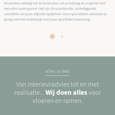
Bovendien verlengt het de levensduur van je toplaag en zorgt het voor
een extra warm gevoel. Het zijn de waardevolle, onderliggende
voordelen van jouw stijlvolle tapijtvloer. Onze specialisten adviseren je
graag over het ondertapijt voor jouw specifieke toepassing.
Alles in één
Van interieuradvies tot en met
realisatie...
Wij doen alles
voor
vloeren en ramen.