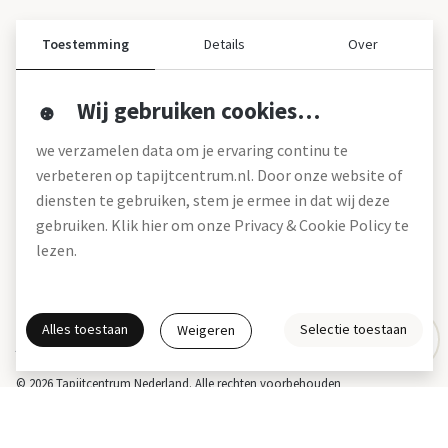
Toestemming
Details
Over
Wij gebruiken cookies…
Over ons
we verzamelen data om je ervaring continu te
Over tapijtcentrum
verbeteren op tapijtcentrum.nl. Door onze website of
Vacatures
diensten te gebruiken, stem je ermee in dat wij deze
Werken bij
gebruiken. Klik hier om onze Privacy & Cookie Policy te
Montageservice
Blog
lezen.
Garanties (pdf)
Onze winkels
Alles toestaan
Selectie toestaan
Weigeren
Gratis interieuradvies
Actie- en betalingsvoorwaarden *
Disclaimer
Privacy & Cookies
© 2026 Tapijtcentrum Nederland. Alle rechten voorbehouden