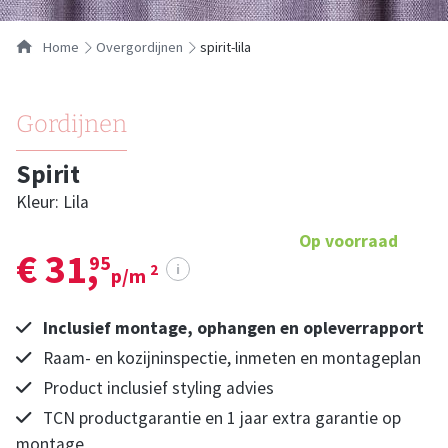
Home
overgordijnen
spirit-lila
Gordijnen
Spirit
Kleur: Lila
Op voorraad
€ 31,
95
i
2
p/m
Inclusief montage, ophangen en opleverrapport
Raam- en kozijninspectie, inmeten en montageplan
Product inclusief styling advies
TCN productgarantie en 1 jaar extra garantie op
montage