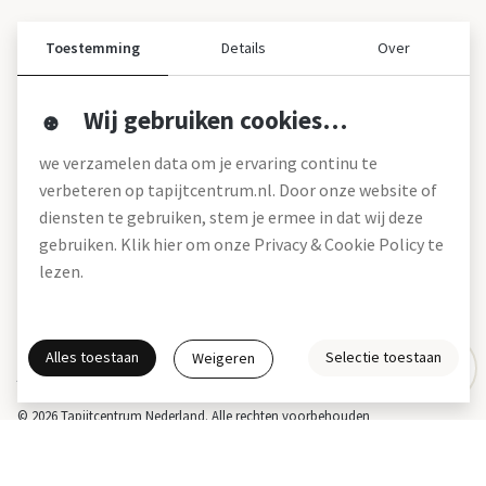
Toestemming
Details
Over
Wij gebruiken cookies…
Over ons
we verzamelen data om je ervaring continu te
Over tapijtcentrum
verbeteren op tapijtcentrum.nl. Door onze website of
Vacatures
diensten te gebruiken, stem je ermee in dat wij deze
Werken bij
gebruiken. Klik hier om onze Privacy & Cookie Policy te
Montageservice
Blog
lezen.
Garanties (pdf)
Onze winkels
Alles toestaan
Selectie toestaan
Weigeren
Gratis interieuradvies
Actie- en betalingsvoorwaarden *
Disclaimer
Privacy & Cookies
© 2026 Tapijtcentrum Nederland. Alle rechten voorbehouden