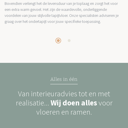
Bovendien verlengt het de levensduur van je toplaag en zorgt het voor
een extra warm gevoel. Het zijn de waardevolle, onderliggende
voordelen van jouw stijlvolle tapijtvloer. Onze specialisten adviseren je
graag over het ondertapijt voor jouw specifieke toepassing.
Alles in één
Van interieuradvies tot en met
realisatie...
Wij doen alles
voor
vloeren en ramen.