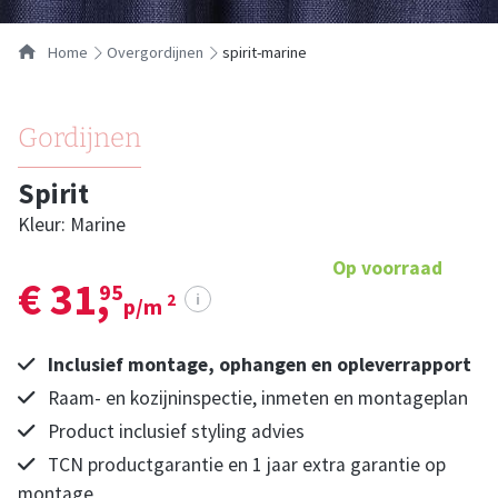
Home
overgordijnen
spirit-marine
Gordijnen
Spirit
Kleur: Marine
Op voorraad
€ 31,
95
i
2
p/m
Inclusief montage, ophangen en opleverrapport
Raam- en kozijninspectie, inmeten en montageplan
Product inclusief styling advies
TCN productgarantie en 1 jaar extra garantie op
montage