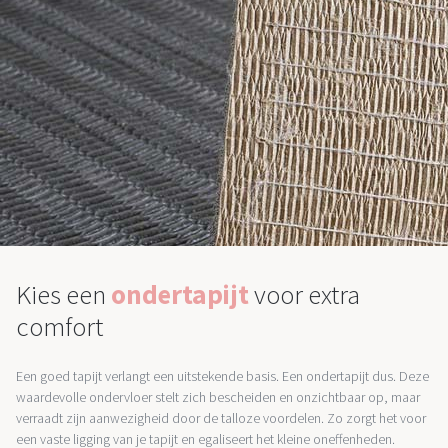
Kies een
ondertapijt
voor extra
comfort
Een goed tapijt verlangt een uitstekende basis. Een ondertapijt dus. Deze
waardevolle ondervloer stelt zich bescheiden en onzichtbaar op, maar
verraadt zijn aanwezigheid door de talloze voordelen. Zo zorgt het voor
een vaste ligging van je tapijt en egaliseert het kleine oneffenheden.