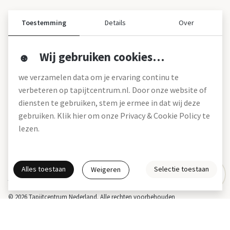
Toestemming
Details
Over
Wij gebruiken cookies…
Over ons
we verzamelen data om je ervaring continu te
Over tapijtcentrum
verbeteren op tapijtcentrum.nl. Door onze website of
Vacatures
diensten te gebruiken, stem je ermee in dat wij deze
Werken bij
gebruiken. Klik hier om onze Privacy & Cookie Policy te
Montageservice
Blog
lezen.
Garanties (pdf)
Onze winkels
Alles toestaan
Selectie toestaan
Weigeren
Gratis interieuradvies
Actie- en betalingsvoorwaarden *
Disclaimer
Privacy & Cookies
© 2026 Tapijtcentrum Nederland. Alle rechten voorbehouden