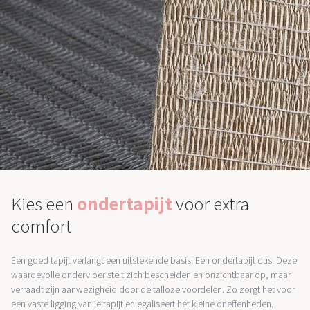
Kies een
ondertapijt
voor extra
comfort
Een goed tapijt verlangt een uitstekende basis. Een ondertapijt dus. Deze
waardevolle ondervloer stelt zich bescheiden en onzichtbaar op, maar
verraadt zijn aanwezigheid door de talloze voordelen. Zo zorgt het voor
een vaste ligging van je tapijt en egaliseert het kleine oneffenheden.