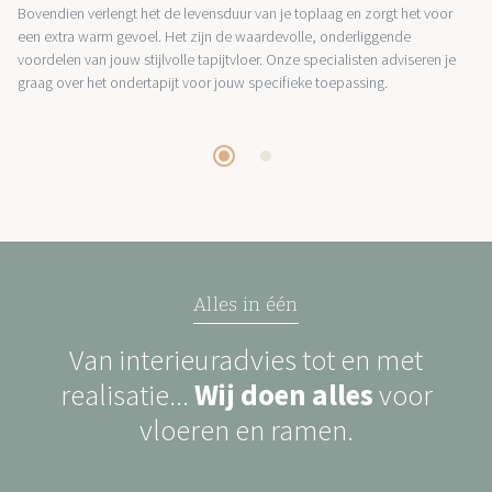
Bovendien verlengt het de levensduur van je toplaag en zorgt het voor
een extra warm gevoel. Het zijn de waardevolle, onderliggende
voordelen van jouw stijlvolle tapijtvloer. Onze specialisten adviseren je
graag over het ondertapijt voor jouw specifieke toepassing.
Alles in één
Van interieuradvies tot en met
realisatie...
Wij doen alles
voor
vloeren en ramen.