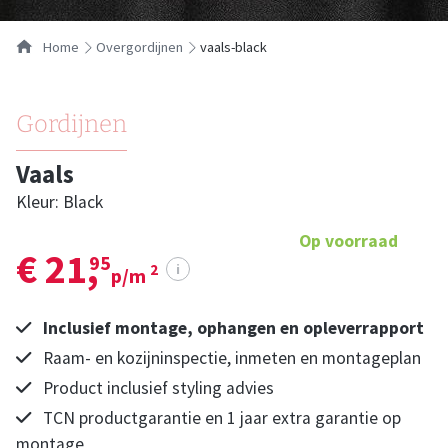
Home
overgordijnen
vaals-black
Gordijnen
Vaals
Kleur: Black
Op voorraad
€ 21,
95
i
2
p/m
Inclusief montage, ophangen en opleverrapport
Raam- en kozijninspectie, inmeten en montageplan
Product inclusief styling advies
TCN productgarantie en 1 jaar extra garantie op
montage