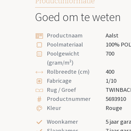
Productinformatie
Goed om te weten
Productnaam
Aalst
Poolmateriaal
100% PO
Poolgewicht
700
(gram/m²)
Rolbreedte (cm)
400
Fabricage
1/10
Rug / Groef
TWINBAC
Productnummer
5693910
Kleur
Rouge
Woonkamer
5 jaar gar
Slaapkamer
7 jaar gar