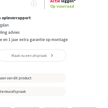
Actie
leggen*
i
Op voorraad
n opleverrapport
gplan
yling advies
 en 1 jaar extra garantie op montage
Maak nu een afspraak
 aan van dit product
nterieurafspraak