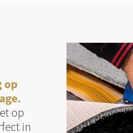
g op
age.
et op
fect in