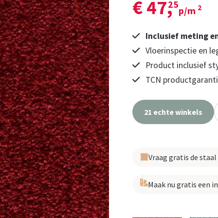
€ 47,
25
2
p/m
Inclusief meting e
Vloerinspectie en le
Product inclusief st
TCN productgarantie
21 echte winkels
Vraag gratis de staal
Maak nu gratis een i