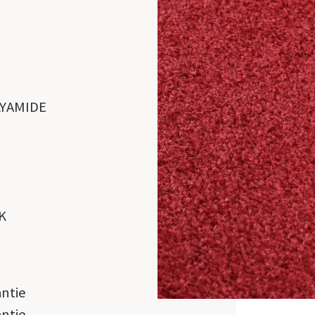
LYAMIDE
K
antie
antie