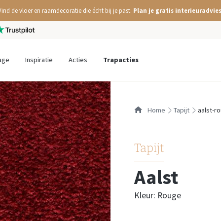
Vind de vloer en raamdecoratie die écht bij je past.
Plan je gratis interieuradvies
age
Inspiratie
Acties
Trapacties
Home
tapijt
aalst-r
Tapijt
Aalst
Kleur: Rouge