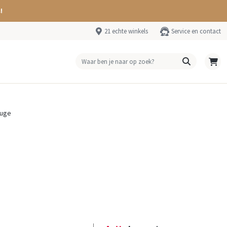
!
21 echte winkels
Service en contact
ouge